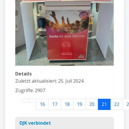
Details
Zuletzt aktualisiert: 25. Juli 2024
Zugriffe: 2907
16
17
18
19
20
21
22
Seite 21 von 67
DJK verbindet