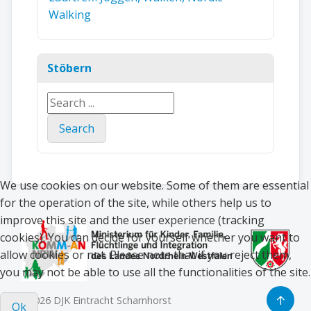
Walking
Stöbern
Search
...
Search
We use cookies on our website. Some of them are essential
for the operation of the site, while others help us to
improve this site and the user experience (tracking
cookies). You can decide for yourself whether you want to
allow cookies or not. Please note that if you reject them,
you may not be able to use all the functionalities of the site.
↑
© 2026 DJK Eintracht Scharnhorst
Ok